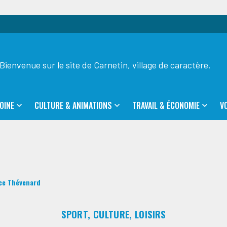
Bienvenue sur le site de Carnetin, village de caractère.
OINE
CULTURE & ANIMATIONS
TRAVAIL & ÉCONOMIE
V
ice Thévenard
SPORT, CULTURE, LOISIRS