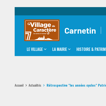
Carnetin
LE VILLAGE
LA MAIRIE
HISTOIRE & PATRIM
Accueil
Actualités
Rétrospective "les années cyclos" Patr