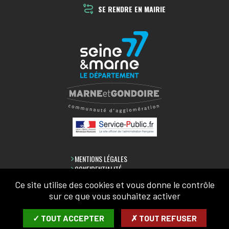
SE RENDRE EN MAIRIE
MENTIONS LÉGALES
CONFIDENTIALITÉ
ACCESSIBILITÉ
Ce site utilise des cookies et vous donne le contrôle
PLAN DU SITE
sur ce que vous souhaitez activer
LETTRE D'INFORMATION
✓ TOUT ACCEPTER
✗ TOUT REFUSER