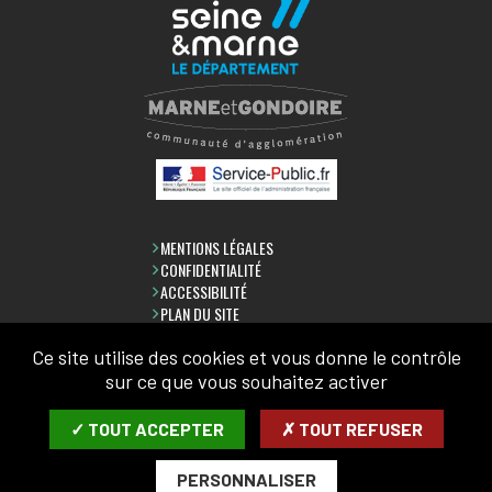
MENTIONS LÉGALES
CONFIDENTIALITÉ
ACCESSIBILITÉ
PLAN DU SITE
Ce site utilise des cookies et vous donne le contrôle
LETTRE D'INFORMATION
sur ce que vous souhaitez activer
SAISIR VOTRE COURRIEL:
✓ TOUT ACCEPTER
✗ TOUT REFUSER
PERSONNALISER